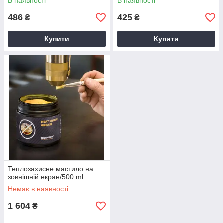
В наявності
В наявності
486
425
₴
₴
Купити
Купити
Теплозахисне мастило на
зовнішній екран/500 ml
Немає в наявності
1 604
₴