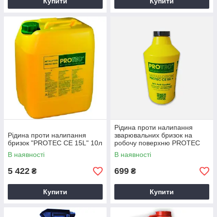
Купити
Купити
Рідина проти налипання
Рідина проти налипання
зварювальних бризок на
бризок "PROTEC СЕ 15L" 10л
робочу поверхню PROTEC
CE 15L / 0,5 л
В наявності
В наявності
5 422
699
₴
₴
Купити
Купити