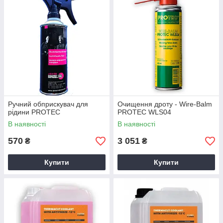
Ручний обприскувач для
Очищення дроту - Wire-Balm
рідини PROTEC
PROTEC WLS04
В наявності
В наявності
570
3 051
₴
₴
Купити
Купити