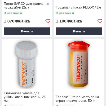
Паста SAROX для травлення
нержавійки (2кг)
Травильна паста PELOX / 2кг
В наявності
В наявності
1 870
1 100
₴/банка
₴/банка
Купити
Купити
Силіконова змазка для
ущільнювальних кілець, 25
Теплозащитная мастило на
мл
екран плазмотрона, 50 ml