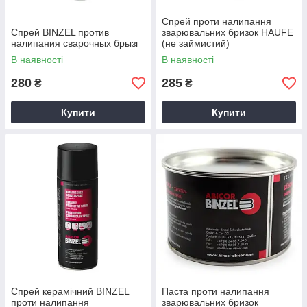
Спрей проти налипання
Спрей BINZEL против
зварювальних бризок HAUFE
налипания сварочных брызг
(не займистий)
В наявності
В наявності
280
285
₴
₴
Купити
Купити
Спрей керамічний BINZEL
Паста проти налипання
проти налипання
зварювальних бризок