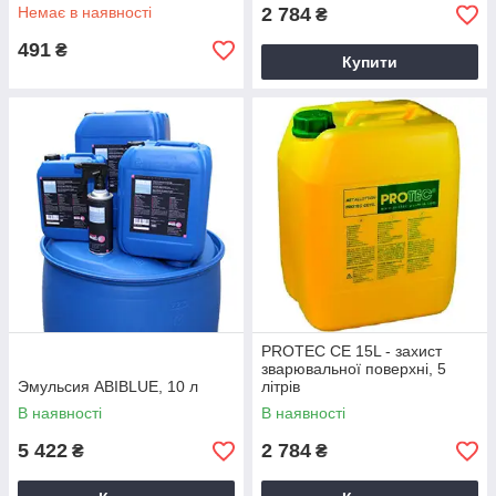
Немає в наявності
2 784
₴
491
₴
Купити
PROTEC CE 15L - захист
зварювальної поверхні, 5
Эмульсия ABIBLUE, 10 л
літрів
В наявності
В наявності
5 422
2 784
₴
₴