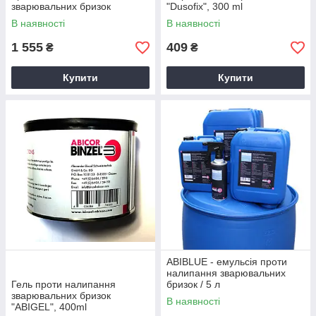
зварювальних бризок
"Dusofix", 300 ml
192.0229
В наявності
В наявності
1 555
409
₴
₴
Купити
Купити
ABIBLUE - емульсія проти
налипання зварювальних
Гель проти налипання
бризок / 5 л
зварювальних бризок
В наявності
"ABIGEL", 400ml