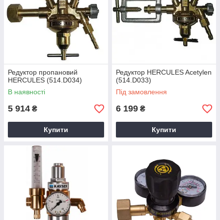
Редуктор пропановий
Редуктор HERCULES Acetylen
HERCULES (514.D034)
(514.D033)
В наявності
Під замовлення
5 914
6 199
₴
₴
Купити
Купити