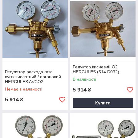
Редуктор кисневий O2
Регулятор расхода газа
HERCULES (514.D032)
вуглекислотний / аргоновий
В наявності
HERCULES Ar/CO2
(514.D051)
Немає в наявності
5 914
₴
5 914
₴
Купити