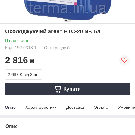
Охолоджуючий агент BTC-20 NF, 5л
В наявності
Код: 192.0318.1
Опт і роздріб
2 816
₴
2 682 ₴
від 2 шт.
Купити
Опис
Характеристики
Доставка
Оплата
Умови п
Опис