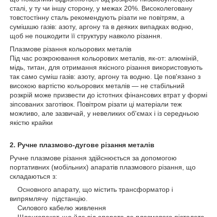
сталі, у ту чи іншу сторону, у межах 20%. Високолеговану
товстостінну сталь рекомендують різати не повітрям, а
сумішшю газів: азоту, аргону та в деяких випадках водню,
щоб не пошкодити її структуру навколо різання.
Плазмове різання кольорових металів
Під час розкроювання кольорових металів, як-от: алюміній,
мідь, титан, для отримання якісного різання використовують
так само суміш газів: азоту, аргону та водню. Це пов'язано з
високою вартістю кольорових металів — не стабільний
розкрій може призвести до істотних фінансових втрат у формі
зіпсованих заготівок. Повітром різати ці матеріали теж
можливо, але зазвичай, у невеликих об'ємах і із середньою
якістю крайки
2. Ручне плазмово-дугове різання металів
Ручне плазмове різання здійснюється за допомогою
портативних (мобільних) апаратів плазмового різання, що
складаються з:
Основного апарату, що містить трансформатор і
випрямлячу підстанцію.
Силового кабелю живлення