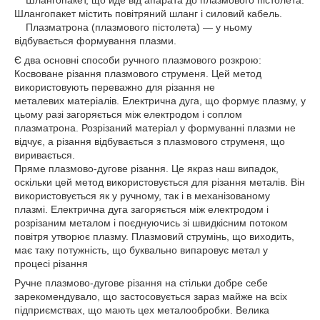
Шлангопакет, що йде від апарата до плазмового пістолета.
Шлангопакет містить повітряний шланг і силовий кабель.
Плазматрона (плазмового пістолета) — у ньому
відбувається формування плазми.
Є два основні способи ручного плазмового розкрою:
Косвоване різання плазмового струменя. Цей метод
використовують переважно для різання не
металевих матеріалів. Електрична дуга, що формує плазму, у
цьому разі загоряється між електродом і соплом
плазматрона. Розрізаний матеріал у формуванні плазми не
відчує, а різання відбувається з плазмового струменя, що
виривається.
Пряме плазмово-дугове різання. Це якраз наш випадок,
оскільки цей метод використовується для різання металів. Він
використовується як у ручному, так і в механізованому
плазмі. Електрична дуга загоряється між електродом і
розрізаним металом і поєднуючись зі швидкісним потоком
повітря утворює плазму. Плазмовий струмінь, що виходить,
має таку потужність, що буквально випаровує метал у
процесі різання
Ручне плазмово-дугове різання на стільки добре себе
зарекомендувало, що застосовується зараз майже на всіх
підприємствах, що мають цех металообробки. Велика