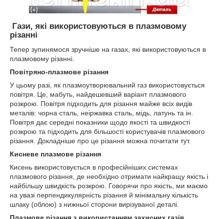
Гази, які використовуються в плазмовому
різанні
Тепер зупинямося зручніше на газах, які використовуються в
плазмовому різанні.
Повітряно-плазмове різання
У цьому разі, як плазмоутворювальний газ використовується
повітря. Це, мабуть, найдешевший варіант плазмового
розкрою. Повітря підходить для різання майже всіх видів
металів: чорна сталь, неіржавка сталь, мідь, латунь та ін.
Повітря дає середні показники щодо якості та швидкості
розкрою та підходить для більшості користувачів плазмового
різання. Докладніше про це різання можна почитати тут.
Кисневе плазмове різання
Кисень використовується в професійніших системах
плазмового різання, де необхідно отримати найкращу якість і
найбільшу швидкість розкрою. Говорячи про якість, ми маємо
на увазі перпендикулярність різання й мінімальну кількість
шлаку (облою) з нижньої сторони вирізуваної деталі.
Плазмове різання з використанням захисних газів