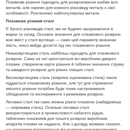
Плазмове різання підходить для розкроювання майже всіх
металів, але окремо для кожного різновиду металу є свої
особливості. Розглянемо найпопулярніші метали.
Плазмове різання сталі
Є багато різновидів сталі, ми не будемо занурюватися в
марки та склад. Основне значення для плазмового розкрою
має вміст у сталі вуглецю — саме цей параметр визначає
якість, якого вийде досягти під час плазмового різання.
Низьковуглецева сталь найбільш підходить для плазмового
розкрою. Саме на неї орієнтуються всі виробники джерел
плазми, створюючи карти різання й табличні значення струму
та швидкості розкрою для різних товщин сталі.
Високовуглецева сталь (зокрема оцинкована сталь) також
піддається плазмовому різанню, але тут для отримання
якісного різання потрібне буде тонке настроювання
обладнання та експерименти з режимами розкрою.
Леговані сталі так само можна різати плазмою (найвідоміша
— неіржавка сталь). Оскільки леговані сталі
використовуються в промисловості набагато рідше,
табличних показників для їхнього розкрою виробники
апаратів плазми не надають. Але з досвіду можемо сказати,
що показники відрізняються від розкрою низьковуглецевої