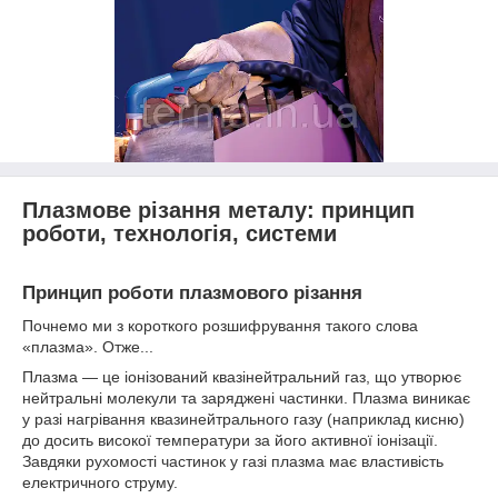
Плазмове різання металу: принцип
роботи, технологія, системи
Принцип роботи плазмового різання
Почнемо ми з короткого розшифрування такого слова
«плазма». Отже...
Плазма — це іонізований квазінейтральний газ, що утворює
нейтральні молекули та заряджені частинки. Плазма виникає
у разі нагрівання квазинейтрального газу (наприклад кисню)
до досить високої температури за його активної іонізації.
Завдяки рухомості частинок у газі плазма має властивість
електричного струму.