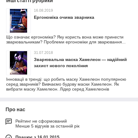
Інші статті рубрики
16.08.2019
Ергономіка очима зварника
Що означає ергономіка? Яку користь вона може принести
зварювальникам? Проблеми ергономіки для зварювання...
31.07.2018
Зварювальна маска Хамелеон — надійний
захист нового покоління
Інновації в тренді: що робить маску Хамелеон популярною
серед зварників? Вивчаємо будову маски Хамелеон. Як
вибрати маску Хамелеон. Лідер серед Хамелеонів
Про нас
Рейтинг не сформований
Менше 5 відгуків за останній рік
Працює з 16.01.2015