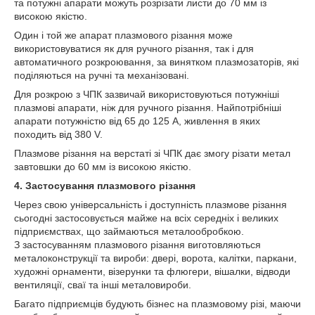
та потужні апарати можуть розрізати листи до 70 мм із
високою якістю.
Один і той же апарат плазмового різання може
використовуватися як для ручного різання, так і для
автоматичного розкроювання, за винятком плазмозаторів, які
поділяються на ручні та механізовані.
Для розкрою з ЧПК зазвичай використовуються потужніші
плазмові апарати, ніж для ручного різання. Найпотрібніші
апарати потужністю від 65 до 125 А, живлення в яких
походить від 380 V.
Плазмове різання на верстаті зі ЧПК дає змогу різати метал
завтовшки до 60 мм із високою якістю.
4. Застосування плазмового різання
Через свою універсальність і доступність плазмове різання
сьогодні застосовується майже на всіх середніх і великих
підприємствах, що займаються металообробкою.
З застосуванням плазмового різання виготовляються
металоконструкції та вироби: двері, ворота, калітки, паркани,
художні орнаменти, візерунки та флюгери, вішалки, відводи
вентиляції, сваї та інші металовироби.
Багато підприємців будують бізнес на плазмовому різі, маючи