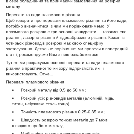
в себе обладнання та приймаючи замовлення на розкрий
металу.
Переваги та вади плазмового різання
Щоб говорити про переваги плазмового різання та його вади,
потрібно визначитися, з чим ми порівнюватимемо. У
плазмового розкрою є три основні конкуренти — газокисневе
різання, лазерне різання й гідроабразивне різання. Кожен із
чотирьох різновидів розкрою має свою специфіку
застосування. Детальне порівняння ми привели в попередній
статті, рекомендуємо Вам з нею ознайомитися.
Тут же ми розрахуємо основні переваги та вади плазмового
різання з практичної точки зору підприємств, які її
використовують. Отже...
Переваги плазмового різання
Розкрий металу від 0,5 до 50 мм;
Розкрий усіх різновидів металів (алюміній, мідь,
титан, неіржавка сталь тощо);
Точність плазмового різання 0,25-0,35 мм;
Швидкість розкрою тонких металів до 7 м/хв,
швидкого пробого металу;
Мобільність ручних плазмових апаратів;