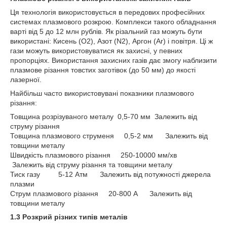
Ця технологія використовується в передових професійних
системах плазмового розкрою. Комплекси такого обладнання
варті від 5 до 12 млн рублів. Як різальний газ можуть бути
використані: Кисень (О2), Азот (N2), Аргон (Ar) і повітря. Ці ж
гази можуть використовуватися як захисні, у певних
пропорціях. Використання захисних газів дає змогу наблизити
плазмове різання товстих заготівок (до 50 мм) до якості
лазерної.
Найбільш часто використовувані показники плазмового
різання:
Товщина розрізуваного металу 0,5-70 мм Залежить від
струму різання
Товщина плазмового струменя 0,5-2 мм Залежить від
товщини металу
Швидкість плазмового різання 250-10000 мм/хв
Залежить від струму різання та товщини металу
Тиск газу 5-12 Атм Залежить від потужності джерела
плазми
Струм плазмового різання 20-800 A Залежить від
товщини металу
1.3 Розкрий різних типів металів