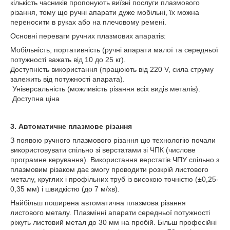
кількість часників пропонують виїзні послуги плазмового
різання, тому що ручні апарати дуже мобільні, їх можна
переносити в руках або на плечовому ремені.
Основні переваги ручних плазмових апаратів:
Мобільність, портативність (ручні апарати малої та середньої
потужності важать від 10 до 25 кг).
Доступність використання (працюють від 220 V, сила струму
залежить від потужності апарата).
Універсальність (можливість різання всіх видів металів).
Доступна ціна
3. Автоматичне плазмове різання
З появою ручного плазмового різання цю технологію почали
використовувати спільно зі верстатами зі ЧПК (числове
програмне керування). Використання верстатів ЧПУ спільно з
плазмовим різаком дає змогу проводити розкрій листового
металу, круглих і профільних труб із високою точністю (±0,25-
0,35 мм) і швидкістю (до 7 м/хв).
Найбільш поширена автоматична плазмова різання
листового металу. Плазмінні апарати середньої потужності
ріжуть листовий метал до 30 мм на пробій. Більш професійні