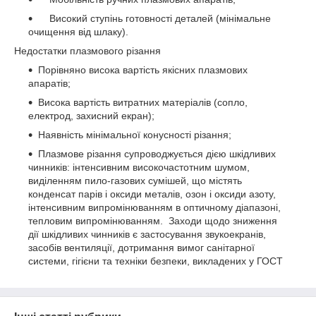
Високий ступінь готовності деталей (мінімальне
очищення від шлаку).
Недостатки плазмового різання
Порівняно висока вартість якісних плазмових
апаратів;
Висока вартість витратних матеріалів (сопло,
електрод, захисний екран);
Наявність мінімальної конусності різання;
Плазмове різання супроводжується дією шкідливих
чинників: інтенсивним високочастотним шумом,
виділенням пило-газових сумішей, що містять
конденсат парів і оксиди металів, озон і оксиди азоту,
інтенсивним випромінюванням в оптичному діапазоні,
тепловим випромінюванням. Заходи щодо зниження
дії шкідливих чинників є застосування звукоекранів,
засобів вентиляції, дотримання вимог санітарної
системи, гігієни та техніки безпеки, викладених у ГОСТ