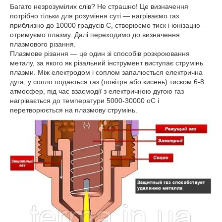
Багато незрозумілих слів? Не страшно! Це визначення
потрібно тільки для розуміння суті — нагріваємо газ
приблизно до 10000 градусів С, створюємо тиск і іонізацію —
отримуємо плазму. Далі переходимо до визначення
плазмового різання.
Плазмове різання — це один зі способів розкроювання
металу, за якого як різальний інструмент виступає струмінь
плазми. Між електродом і соплом запалюється електрична
дуга, у сопло подається газ (повітря або кисень) тиском 6-8
атмосфер, під час взаємодії з електричною дугою газ
нагрівається до температури 5000-30000 оС і
перетворюється на плазмову струмінь.