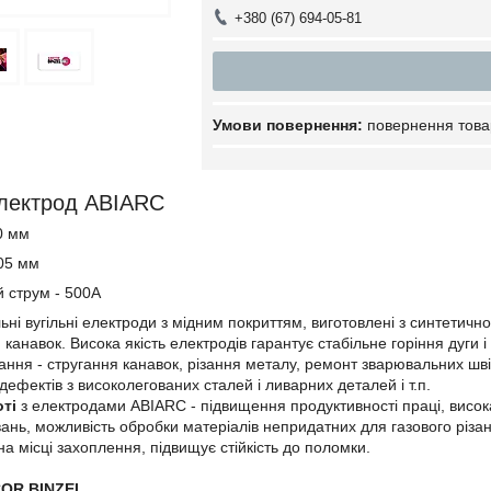
+380 (67) 694-05-81
повернення това
електрод ABIARC
0 мм
05 мм
 струм - 500А
ьні вугільні електроди з мідним покриттям, виготовлені з синтетично
 канавок. Висока якість електродів гарантує стабільне горіння дуги і
ання - стругання канавок, різання металу, ремонт зварювальних шві
дефектів з високолегованих сталей і ливарних деталей і т.п.
ті
з електродами ABIARC - підвищення продуктивності праці, висок
вань, можливість обробки матеріалів непридатних для газового різа
а місці захоплення, підвищує стійкість до поломки.
COR BINZEL