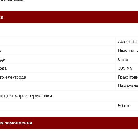
ки
Abicor Bin
к
Німеччин
ода
8 мм
ода
305 мм
го електрода
Графітов
Неметале
ицькі характеристики
50 шт
ля замовлення