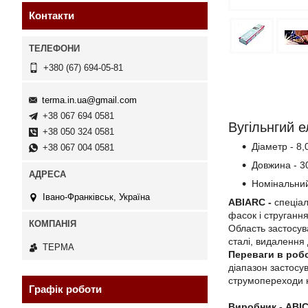
Контакти
+380 (67) 694-05-81
terma.in.ua@gmail.com
+38 067 694 0581
Вугільнгий 
+38 050 324 0581
Діаметр - 8,
+38 067 004 0581
Довжина - 3
Номінальний
Івано-Франківськ, Україна
ABIARC -
спеціал
фасок і стругання
Область застосув
сталі, видалення 
ТЕРМА
Переваги в робо
діапазон застосу
струмопереходи н
Графік роботи
Виробник - ABI