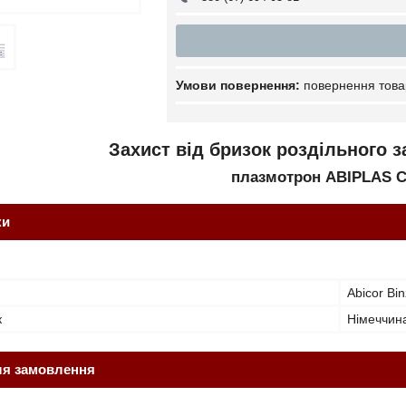
повернення това
Захист від бризок роздільного 
плазмотрон ABIPLAS C
ки
Abicor Bin
к
Німеччин
ля замовлення