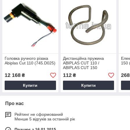
Головка ручного різака
Дистанційна пружина
Еле
Abiplas Cut 110 (745.D025)
ABIPLAS CUT 110 /
150 
ABIPLAS CUT 150
(745.D012)
12 168
112
268
₴
₴
Купити
Купити
Про нас
Рейтинг не сформований
Менше 5 відгуків за останній рік
Працює з 16.01.2015