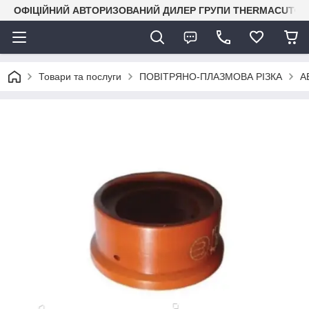
ОФІЦІЙНИЙ АВТОРИЗОВАНИЙ ДИЛЕР ГРУПИ THERMACUT® В 
Товари та послуги
ПОВІТРЯНО-ПЛАЗМОВА РІЗКА
A