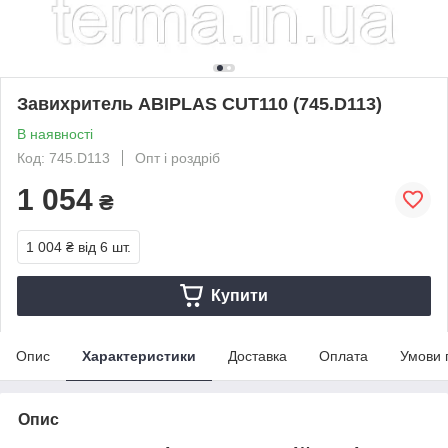
Завихритель ABIPLAS CUT110 (745.D113)
В наявності
Код: 745.D113
Опт і роздріб
1 054
₴
1 004 ₴
від 6 шт.
Купити
Опис
Характеристики
Доставка
Оплата
Умови 
Опис