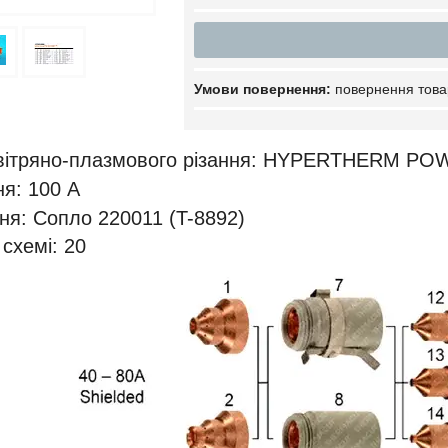
повернення това
вітряно-плазмового різання: HYPERTHERM PO
ня: 100 А
я: Сопло 220011 (T-8892)
схемі: 20