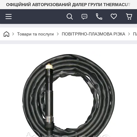
ОФІЦІЙНИЙ АВТОРИЗОВАНИЙ ДИЛЕР ГРУПИ THERMACUT® В 
Товари та послуги
ПОВІТРЯНО-ПЛАЗМОВА РІЗКА
П