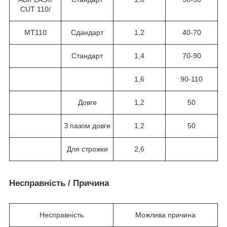
CUT 110/
MT110
Сдандарт
1,2
40-70
Стандарт
1,4
70-90
1,6
90-110
Довге
1,2
50
З пазом довге
1,2
50
Для строжки
2,6
Несправність / Причина
Несправність
Можлива причина