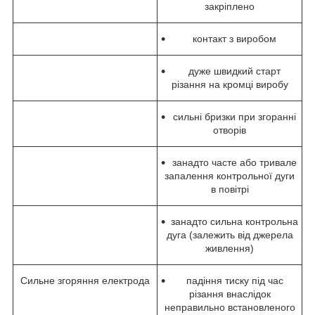
закріплено
контакт з виробом
дуже швидкий старт
різання на кромці виробу
сильні бризки при згоранні
отворів
занадто часте або тривале
запалення контрольної дуги
в повітрі
занадто сильна контрольна
дуга (залежить від джерела
живлення)
Сильне згоряння електрода
падіння тиску під час
різання внаслідок
неправильно встановленого