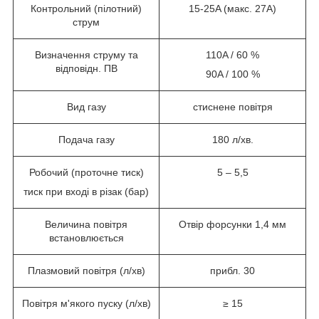
Контрольний (пілотний)
15-25A (
макс
. 27A)
струм
Визначення струму та
110A / 60 %
відповідн. ПВ
90A / 100 %
Вид газу
стиснене повітря
Подача газу
180 л/хв.
Робочий (проточне тиск)
5 – 5,5
тиск при вході в різак (бар)
Величина повітря
Отвір форсунки 1,4 мм
встановлюється
Плазмовий повітря (л/хв)
прибл. 30
Повітря м'якого пуску (л/хв)
≥ 15