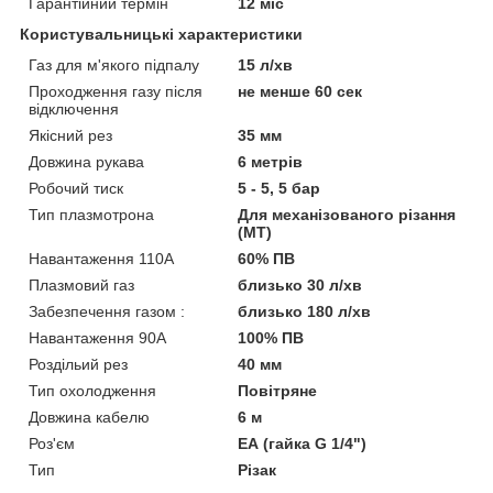
Гарантійний термін
12 міс
Користувальницькі характеристики
Газ для м'якого підпалу
15 л/хв
Проходження газу після
не менше 60 сек
відключення
Якісний рез
35 мм
Довжина рукава
6 метрів
Робочий тиск
5 - 5, 5 бар
Тип плазмотрона
Для механізованого різання
(МТ)
Навантаження 110А
60% ПВ
Плазмовий газ
близько 30 л/хв
Забезпечення газом :
близько 180 л/хв
Навантаження 90А
100% ПВ
Роздільий рез
40 мм
Тип охолодження
Повітряне
Довжина кабелю
6 м
Роз'єм
ЕА (гайка G 1/4")
Тип
Різак