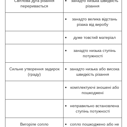
Світлова дуга різання
занадто низька швидкість
переривається
різання
занадто велика відстань
різака від виробу
дуже товстий матеріал
занадто низька ступінь
потужності
Сильне утворення задирок
занадто низька або висока
(граду)
швидкість різання
комплектуючі зношені або
пошкоджені
неправильно встановлена
ступінь потужності
Вигоріле сопло
сопло пошкоджено або не