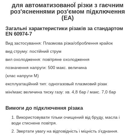
для автоматизованоЇ різки з гаєчним
роз'ясненнями роз'ємом підключення
(ЕА)
Загальні характеристики різаків за стандартом
EN 60974-7
Вид застосування: Плазмова різка/оброблення крайок
вид струму: постійний струм
вил охолодження: повітряне охолодження
позначення напруги: 500 макс. величина
(клас напруги M)
експлуатаційний тип: одногазовый плазмовий різак
мін/макс величина тиску газу: хв. 4,8 бар / макс. 7,0 бар
Вимоги до підключення різака
Використовувати тільки очищений від бруду, масла і
води стиснене повітря.
Звертати увагу на відповідність і міцність з'єднання.