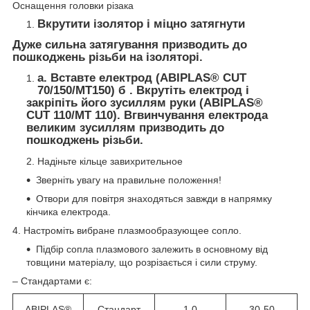
Оснащення головки різака
Вкрутити ізолятор і міцно затягнути
Дуже сильна затягування призводить до
пошкоджень різьби на ізоляторі.
а. Вставте електрод (ABIPLAS® CUT
70/150/MT150) б . Вкрутіть електрод і
закріпіть його зусиллям руки (ABIPLAS®
CUT 110/MT 110). Вгвинчування електрода
великим зусиллям призводить до
пошкоджень різьби.
Надіньте кільце завихрительное
Зверніть увагу на правильне положення!
Отвори для повітря знаходяться завжди в напрямку
кінчика електрода.
4. Настроміть вибране плазмообразующее сопло.
Підбір сопла плазмового залежить в основному від
товщини матеріалу, що розрізається і сили струму.
– Стандартами є:
ABIPLAS®
Стандарт
1,0
30-50