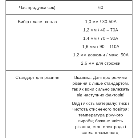
Час продувки сек)
60
Вибір плазм. сопла
1,0 мм / 30-50A
1,2 мм / 40 – 70A
1,4 мм / 70 – 90A
1,6 мм / 90 – 110A
1,2 мм довжини / макс. 50
A
2,6 мм для строжки
Стандарт для різання
Вказівка: Дані про режими
різання є лише стандартом,
так як вони сильно залежать
від наступних факторів!
Вид і якість матеріалу; тиск і
чистота стисненого повітря;
температура ріжучого
вироби; бажане якість
різання; стан електрода і
сопла плазмового;