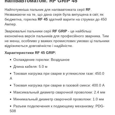
напівавтоматом: RF GRIP 45
Найпотужніша пальник для напівавтомата серії
RF
.
Незважаючи на те, що дана серія була випущена в світ, як
бюджетна, горелка
RF 45
здатний варити на струмах до 450
Ампер.
Зварювальні пальники серії
RF GRIP
- це найбільш
економічна версія пальників для професійного зварника. Тим
не менш, особливо у важких промислових умовах ці пальники
відрізняються довговічністю і надійністю.
Характеристики
RF
45
GRIP:
Охлаждение горелки: Воздушное
Длина кабеля: 5.0 м
Токовая нагрузка при сварке в углекислом газе: 450.0
А
Токовая нагрузка при сварке в газовой смеси: 400.0 А
Максимальный диаметр сварочной проволоки: 2.4 мм
Минимальный диаметр сварочной проволоки: 1.0 мм
Разъем подключения к подающему механизму: PDG-
508