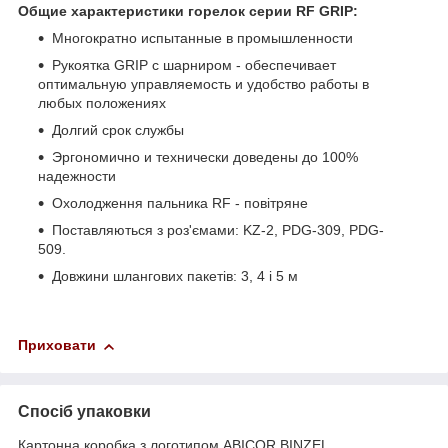
Общие характеристики горелок серии RF GRIP:
Многократно испытанные в промышленности
Рукоятка GRIP с шарниром - обеспечивает
оптимальную управляемость и удобство работы в
любых положениях
Долгий срок службы
Эргономично и технически доведены до 100%
надежности
Охолодження пальника RF - повітряне
Поставляються з роз'ємами: KZ-2, PDG-309, PDG-
509.
Довжини шлангових пакетів: 3, 4 і 5 м
Приховати
Спосіб упаковки
Картонна коробка з логотипом ABICOR BINZEL