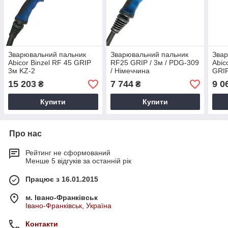
Зварювальний пальник
Зварювальний пальник
Звар
Abicor Binzel RF 45 GRIP
RF25 GRIP / 3м / PDG-309
Abic
3м KZ-2
/ Німеччина
GRIP
15 203
7 744
9 0
₴
₴
Купити
Купити
Про нас
Рейтинг не сформований
Менше 5 відгуків за останній рік
Працює з 16.01.2015
м. Івано-Франківськ
Івано-Франківськ, Україна
Контакти