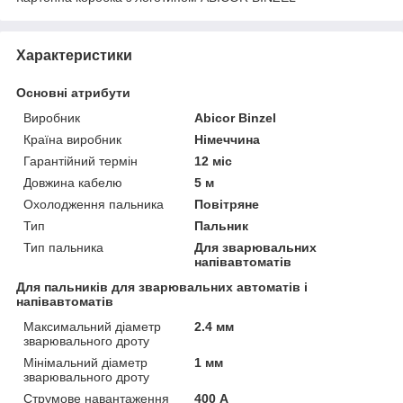
Характеристики
Основні атрибути
Виробник
Abicor Binzel
Країна виробник
Німеччина
Гарантійний термін
12 міс
Довжина кабелю
5 м
Охолодження пальника
Повітряне
Тип
Пальник
Тип пальника
Для зварювальних
напівавтоматів
Для пальників для зварювальних автоматів і
напівавтоматів
Максимальний діаметр
2.4 мм
зварювального дроту
Мінімальний діаметр
1 мм
зварювального дроту
Струмове навантаження
400 А