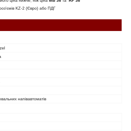
ого ціна нижче, ніж ціна
MB 36
та
RF 36
роз'ємів KZ-2 (Євро) або ПДГ
zel
а
е
вальних напівавтоматів