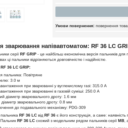
повернення това
я зварювання напівавтоматом: RF 36 LC GR
ники серії
RF GRIP
- це найбільш економічна версія пальників для
х ці пальники відрізняються довговічністю і надійністю.
RF
36 LC
GRIP:
 пальника: Повітряне
елю: 3.0 м
вантаження при зварюванні у вуглекислому газі: 315.0 А
вантаження при зварюванні в газовій суміші: 250.0 А
й діаметр зварювального дроту: 1.6 мм
 діаметр зварювального дроту: 0.8 мм
лючення до подавального механізму: PDG-309
 пальника
RF 36 LC
від
RF 36
є його конструкція, а саме: наявність 
. Пальник
RF 36 LC
схожий з модельним рядом пальників серії
MB
,