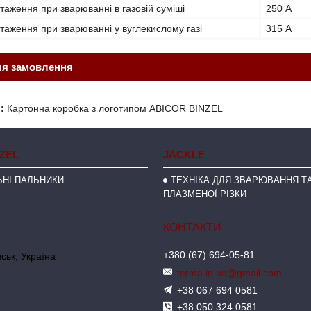
аження при зварюванні в газовій суміші
250 А
аження при зварюванні у вуглекислому газі
315 А
ля замовлення
:
Картонна коробка з логотипом ABICOR BINZEL
NZEL
JÄCKLE
НІ ПАЛЬНИКИ
ТЕХНІКА ДЛЯ ЗВАРЮВАННЯ ТА
ПЛАЗМЕНОЇ РІЗКИ
+380 (67) 694-05-81
ськ, Україна
terma.in.ua@gmail.com
+38 067 694 0581
+38 050 324 0581