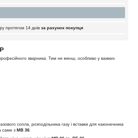
ру протягом 14 днів
за рахунок покупця
IP
 професійного зварника. Тим не менш, особливо у важких
газового сопла, розподільника газу і вставки для наконечника
 а саме з
MB 36
.