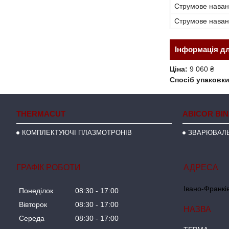
Струмове навант
Струмове навант
Інформація д
Ціна:
9 060 ₴
Спосіб упаковки
THERMACUT
ABICOR BI
КОМПЛЕКТУЮЧІ ПЛАЗМОТРОНІВ
ЗВАРЮВАЛЬ
ГРАФІК РОБОТИ
Івано-Франків
Понеділок
08:30
17:00
Вівторок
08:30
17:00
Середа
08:30
17:00