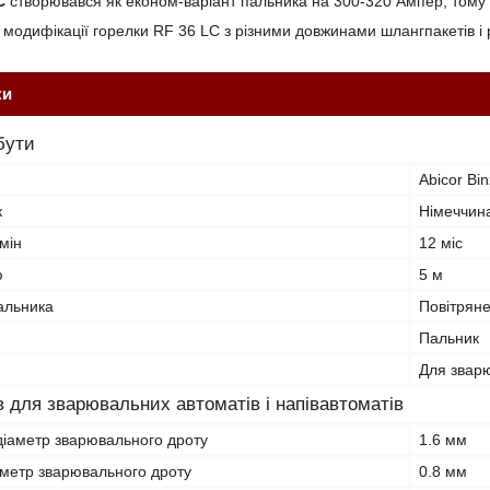
C
створювався як економ-варіант пальника на 300-320 Ампер, тому й
 модифікації горелки RF 36 LC з різними довжинами шлангпакетів і 
ки
бути
Abicor Bin
к
Німеччин
мін
12 міс
ю
5 м
альника
Повітрян
Пальник
Для зварю
в для зварювальних автоматів і напівавтоматів
іаметр зварювального дроту
1.6 мм
аметр зварювального дроту
0.8 мм