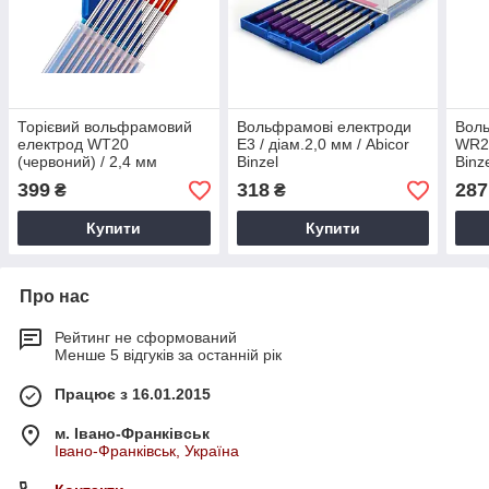
Торієвий вольфрамовий
Вольфрамові електроди
Вол
електрод WT20
E3 / діам.2,0 мм / Abicor
WR2 
(червоний) / 2,4 мм
Binzel
Binz
399
318
287
₴
₴
Купити
Купити
Про нас
Рейтинг не сформований
Менше 5 відгуків за останній рік
Працює з 16.01.2015
м. Івано-Франківськ
Івано-Франківськ, Україна