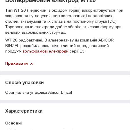
Тип WT 20
(червоний, з оксидом торію) використовується при
зварювання вуглецевих, низьколегованих і нержавіючих
сталей, титану,міді та їх сплавів на постійному струмі (DC)
Торированные електроди добре зберігають свою форму при
великих зварювальних струмах.
WT 20 радіоактивні. В альтернативу їм компанія ABICOR
BINZEL розробила екологічно чистий нерадіоактивний
продукт-
вольфрамові електроди
серії Е3.
Приховати
Спосіб упаковки
Оригінальна упаковка Abicor Binzel
Характеристики
Основні