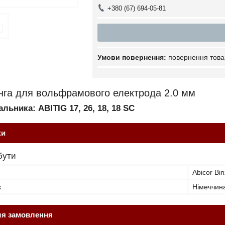
+380 (67) 694-05-81
повернення това
нга для вольфрамового електрода 2.0 мм
льника: ABITIG 17, 26, 18, 18 SC
ки
бути
Abicor Bin
к
Німеччин
ля замовлення