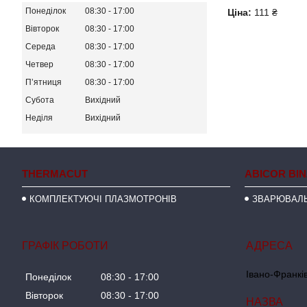
Понеділок
08:30
17:00
Ціна:
111 ₴
Вівторок
08:30
17:00
Середа
08:30
17:00
Четвер
08:30
17:00
Пʼятниця
08:30
17:00
Субота
Вихідний
Неділя
Вихідний
THERMACUT
ABICOR BI
КОМПЛЕКТУЮЧІ ПЛАЗМОТРОНІВ
ЗВАРЮВАЛЬ
ГРАФІК РОБОТИ
Івано-Франків
Понеділок
08:30
17:00
Вівторок
08:30
17:00