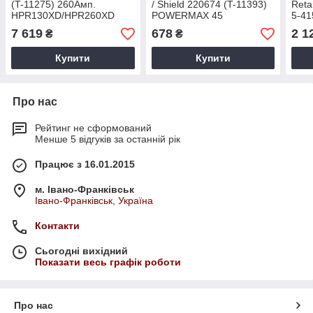
(T-11275) 260Амп.
/ Shield 220674 (T-11393)
Reta
HPR130XD/HPR260XD
POWERMAX 45
5-41
Pow
7 619
678
2 1
₴
₴
Купити
Купити
Про нас
Рейтинг не сформований
Менше 5 відгуків за останній рік
Працює з 16.01.2015
м. Івано-Франківськ
Івано-Франківськ, Україна
Контакти
Сьогодні вихідний
Показати весь графік роботи
Про нас