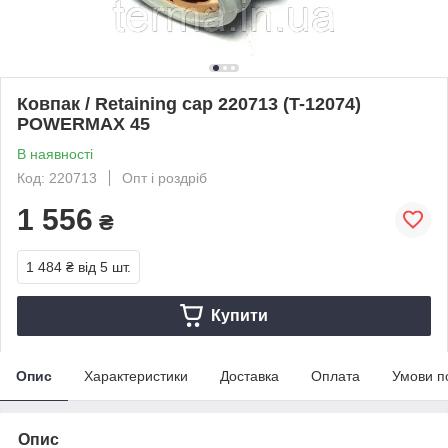
Ковпак / Retaining cap 220713 (T-12074)
POWERMAX 45
В наявності
Код: 220713
Опт і роздріб
1 556
₴
1 484 ₴
від 5 шт.
Купити
Опис
Характеристики
Доставка
Оплата
Умови п
Опис