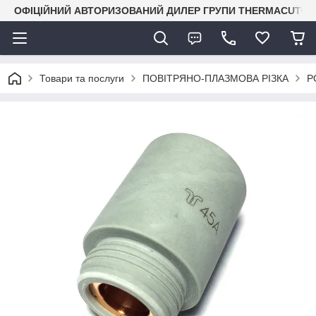
ОФІЦІЙНИЙ АВТОРИЗОВАНИЙ ДИЛЕР ГРУПИ THERMACUT® В 
Товари та послуги
ПОВІТРЯНО-ПЛАЗМОВА РІЗКА
P