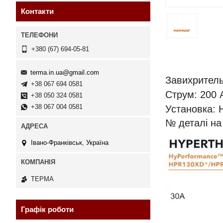
Контакти
+380 (67) 694-05-81
terma.in.ua@gmail.com
Завихритель 
+38 067 694 0581
Струм: 200
+38 050 324 0581
+38 067 004 0581
Установка:
№ деталі на 
Івано-Франківськ, Україна
ТЕРМА
Графік роботи