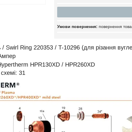
повернення това
/ Swirl Ring 220353 / T-10296 (для різання вугл
 Ампер
 Hypertherm HPR130XD / HPR260XD
схемі: 31