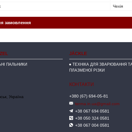
к
Чехія
ля замовлення
NZEL
JÄCKLE
НІ ПАЛЬНИКИ
ТЕХНІКА ДЛЯ ЗВАРЮВАННЯ ТА
ПЛАЗМЕНОЇ РІЗКИ
+380 (67) 694-05-81
ськ, Україна
terma.in.ua@gmail.com
+38 067 694 0581
+38 050 324 0581
+38 067 004 0581