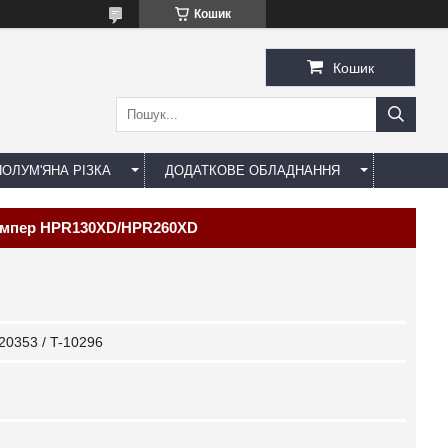
Кошик
Кошик
ОЛУМ'ЯНА РІЗКА
ДОДАТКОВЕ ОБЛАДНАННЯ
00Ампер HPR130XD/HPR260XD
20353 / T-10296