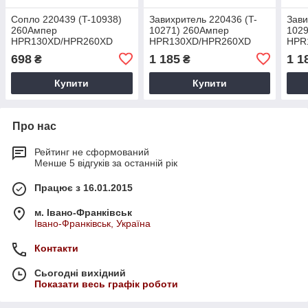
Сопло 220439 (T-10938)
Завихритель 220436 (T-
Зави
260Ампер
10271) 260Ампер
102
HPR130XD/HPR260XD
HPR130XD/HPR260XD
HPR
698
1 185
1 1
₴
₴
Купити
Купити
Про нас
Рейтинг не сформований
Менше 5 відгуків за останній рік
Працює з 16.01.2015
м. Івано-Франківськ
Івано-Франківськ, Україна
Контакти
Сьогодні вихідний
Показати весь графік роботи