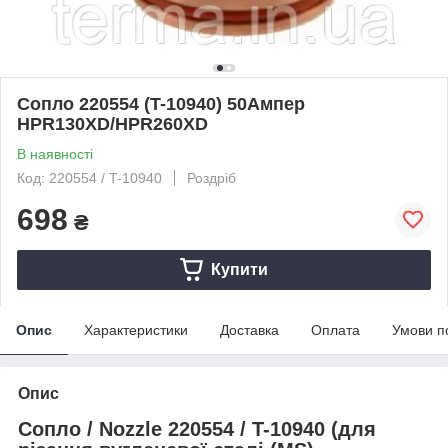
Сопло 220554 (T-10940) 50Ампер
HPR130XD/HPR260XD
В наявності
Код: 220554 / T-10940
Роздріб
698
₴
Купити
Опис
Характеристики
Доставка
Оплата
Умови п
Опис
Сопло / Nozzle 220554 / T-10940 (для