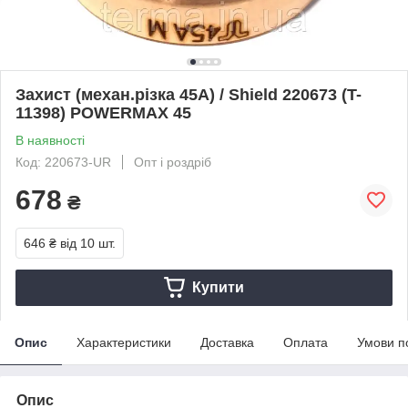
Захист (механ.різка 45А) / Shield 220673 (T-
11398) POWERMAX 45
В наявності
Код: 220673-UR
Опт і роздріб
678
₴
646 ₴
від 10 шт.
Купити
Опис
Характеристики
Доставка
Оплата
Умови п
Опис