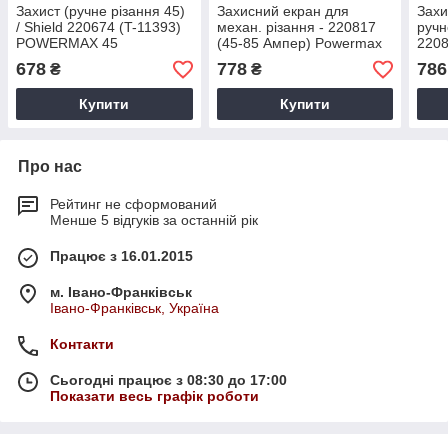
Захист (ручне різання 45)
Захисний екран для
Захи
/ Shield 220674 (T-11393)
механ. різання - 220817
ручн
POWERMAX 45
(45-85 Ампер) Powermax
2208
65/85
Powe
678
778
786
₴
₴
Купити
Купити
Про нас
Рейтинг не сформований
Менше 5 відгуків за останній рік
Працює з 16.01.2015
м. Івано-Франківськ
Івано-Франківськ, Україна
Контакти
Сьогодні працює з 08:30 до 17:00
Показати весь графік роботи