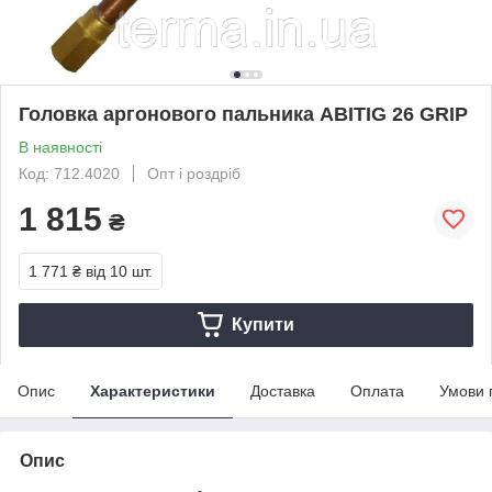
Головка аргонового пальника ABITIG 26 GRIP
В наявності
Код: 712.4020
Опт і роздріб
1 815
₴
1 771 ₴
від 10 шт.
Купити
Опис
Характеристики
Доставка
Оплата
Умови 
Опис