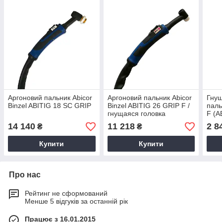
Аргоновий пальник Abicor
Аргоновий пальник Abicor
Гнущ
Binzel ABITIG 18 SC GRIP
Binzel ABITIG 26 GRIP F /
паль
гнущаяся головка
F (A
14 140
11 218
2 8
₴
₴
Купити
Купити
Про нас
Рейтинг не сформований
Менше 5 відгуків за останній рік
Працює з 16.01.2015