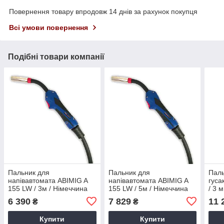
Повернення товару впродовж 14 днів за рахунок покупця
Всі умови повернення
Подібні товари компанії
Пальник для
Пальник для
Паль
напівавтомата ABIMIG A
напівавтомата ABIMIG A
гуса
155 LW / 3м / Німеччина
155 LW / 5м / Німеччина
/ 3 
6 390
7 829
11 
₴
₴
Купити
Купити