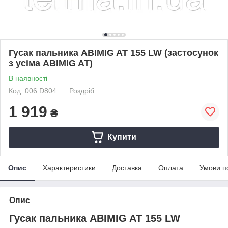
Гусак пальника ABIMIG AT 155 LW (застосунок
з усіма ABIMIG AT)
В наявності
Код: 006.D804
Роздріб
1 919
₴
Купити
Опис
Характеристики
Доставка
Оплата
Умови п
Опис
Гусак пальника ABIMIG AT 155 LW