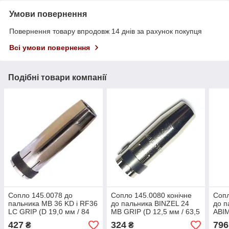
Умови повернення
Повернення товару впродовж 14 днів за рахунок покупця
Всі умови повернення
Подібні товари компанії
Сопло 145.0078 до
Сопло 145.0080 конічне
Сопл
пальника MB 36 KD і RF36
до пальника BINZEL 24
до п
LC GRIP (D 19,0 мм / 84
MB GRIP (D 12,5 мм / 63,5
ABIM
мм)
мм)
18 /
427
324
796
₴
₴