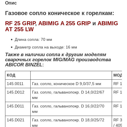
Опис
Газовое сопло коническое к горелкам:
RF 25 GRIP
,
ABIMIG A 255 GRIP
и
ABIMIG
AТ 255 LW
Длина сопла: 70 мм
Диаметр сопла на выходе: 16 мм
Также
в наличии
с
опла
к другим моделям
сварочных
горелок
MIG
/MAG производства
ABIСOR
BINZEL
:
КОД
МОДЕ
145.0011
Газ. сопло, коническое D 9,0/37,5 мм
RF 12 /
145.D012
Газ. сопло, гальванопокр. D 14,0/22/67
RF 15 
мм
145.D011
Газ. сопло, гальванопокр. D 16,0/22/70
RF 15 
мм
145.D021
Газ. сопло, гальванопокр. D 18,0/25/72
RF 36,
мм
/ 405