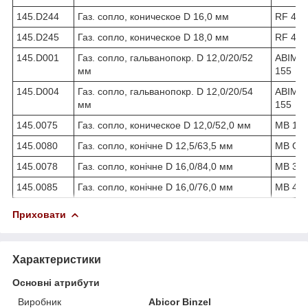
145.D244
Газ. сопло, коническое D 16,0 мм
RF 45,
145.D245
Газ. сопло, коническое D 18,0 мм
RF 45,
145.D001
Газ. сопло, гальванопокр. D 12,0/20/52
ABIMIG
мм
155
145.D004
Газ. сопло, гальванопокр. D 12,0/20/54
ABIMIG
мм
155
145.0075
Газ. сопло, коническое D 12,0/52,0 мм
МВ 14 
145.0080
Газ. сопло, конічне D 12,5/63,5 мм
МВ GRI
145.0078
Газ. сопло, конічне D 16,0/84,0 мм
МВ 36 
145.0085
Газ. сопло, конічне D 16,0/76,0 мм
МВ 401
Приховати
Характеристики
Основні атрибути
Виробник
Abicor Binzel