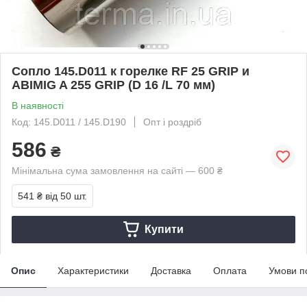
Сопло 145.D011 к горелке RF 25 GRIP и
ABIMIG A 255 GRIP (D 16 /L 70 мм)
В наявності
Код: 145.D011 / 145.D190
Опт і роздріб
586
₴
Мінімальна сума замовлення на сайті — 600 ₴
541 ₴
від 50 шт.
Купити
Опис
Характеристики
Доставка
Оплата
Умови п