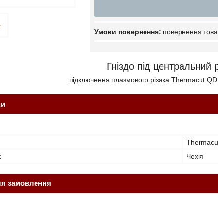
повернення това
Гніздо під центральний 
підключення плазмового різака
Thermacut QD
ки
Thermacu
к
Чехія
ля замовлення