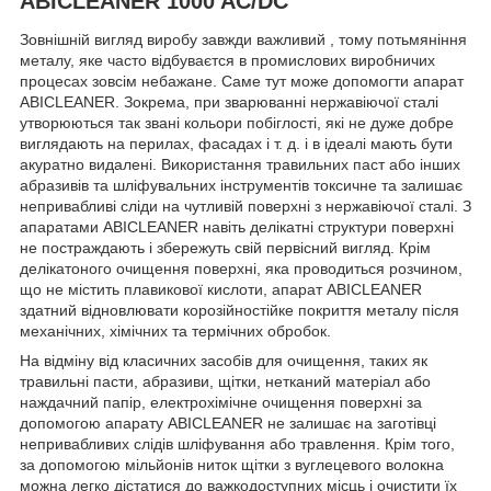
ABICLEANER 1000 AC/DC
Зовнішній вигляд виробу завжди важливий , тому потьмяніння
металу, яке часто відбуваєтся в промислових виробничих
процесах зовсім небажане. Саме тут може допомогти апарат
ABICLEANER. Зокрема, при зварюванні нержавіючої сталі
утворюються так звані кольори побіглості, які не дуже добре
виглядають на перилах, фасадах і т. д. і в ідеалі мають бути
акуратно видалені. Використання травильних паст або інших
абразивів та шліфувальних інструментів токсичне та залишає
непривабливі сліди на чутливій поверхні з нержавіючої сталі. З
апаратами ABICLEANER навіть делікатні структури поверхні
не постраждають і збережуть свій первісний вигляд. Крім
делікатоного очищення поверхні, яка проводиться розчином,
що не містить плавикової кислоти, апарат ABICLEANER
здатний відновлювати корозійностійке покриття металу після
механічних, хімічних та термічних обробок.
На відміну від класичних засобів для очищення, таких як
травильні пасти, абразиви, щітки, нетканий матеріал або
наждачний папір, електрохімічне очищення поверхні за
допомогою апарату ABICLEANER не залишає на заготівці
непривабливих слідів шліфування або травлення. Крім того,
за допомогою мільйонів ниток щітки з вуглецевого волокна
можна легко дістатися до важкодоступних місць і очистити їх