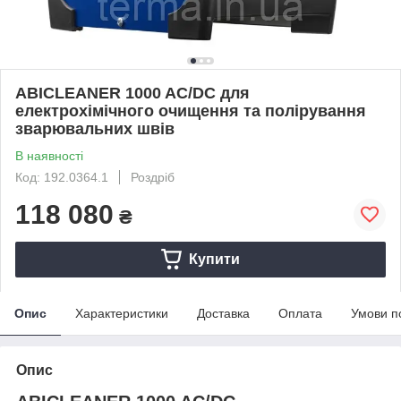
ABICLEANER 1000 AC/DC для
електрохімічного очищення та полірування
зварювальних швів
В наявності
Код: 192.0364.1
Роздріб
118 080
₴
Купити
Опис
Характеристики
Доставка
Оплата
Умови п
Опис