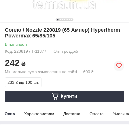
Сопло / Nozzle 220819 (65 Ампер) Hypertherm
Powermax 65/85/105
В наявності
Код: 220819 / T-11377
Опт і роздріб
242
₴
Мінімальна сума замовлення на сайті — 600 ₴
233 ₴
від 100 шт.
Купити
Опис
Характеристики
Доставка
Оплата
Умови п