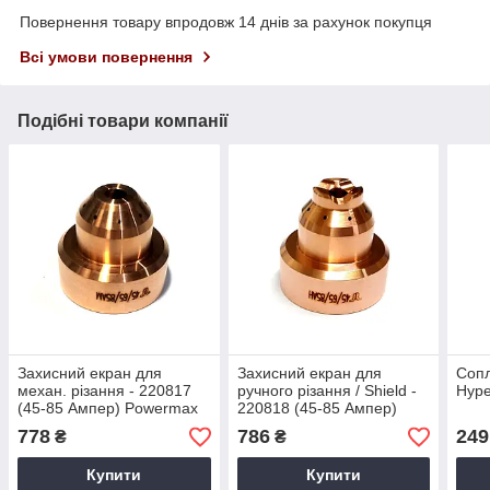
Повернення товару впродовж 14 днів за рахунок покупця
Всі умови повернення
Подібні товари компанії
Захисний екран для
Захисний екран для
Сопл
механ. різання - 220817
ручного різання / Shield -
Hype
(45-85 Ампер) Powermax
220818 (45-85 Ампер)
65/85
Powermax 65/85/105
778
786
249
₴
₴
Купити
Купити