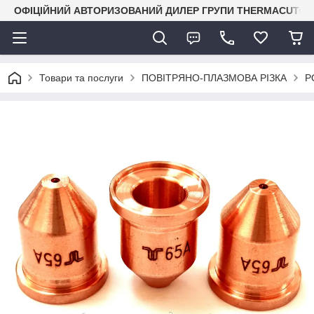
ОФІЦІЙНИЙ АВТОРИЗОВАНИЙ ДИЛЕР ГРУПИ THERMACUT® В 
Товари та послуги
ПОВІТРЯНО-ПЛАЗМОВА РІЗКА
P