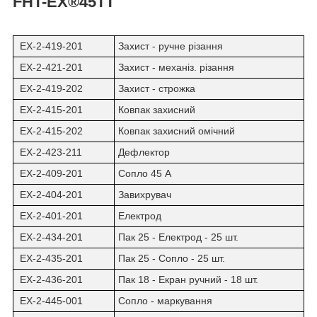
FHT-EX®45TT
EX-2-419-201
Захист - ручне різання
EX-2-421-201
Захист - механіз. різання
EX-2-419-202
Захист - строжка
EX-2-415-201
Ковпак захисний
EX-2-415-202
Ковпак захисний омічний
EX-2-423-211
Дефлектор
EX-2-409-201
Cопло 45 А
EX-2-404-201
Завихрувач
EX-2-401-201
Електрод
EX-2-434-201
Пак 25 - Електрод - 25 шт.
EX-2-435-201
Пак 25 - Сопло - 25 шт.
EX-2-436-201
Пак 18 - Екран ручний - 18 шт.
EX-2-445-001
Сопло - маркування