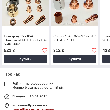
Електрод 45 - 85А
Сопло 45А EX-2-409-201 /
Елек
Thermacut FHT 105H / EX-
FHT-EX 45TT
201 
5-401-002
521
312
428
₴
₴
Купити
Купити
Про нас
Рейтинг не сформований
Менше 5 відгуків за останній рік
Працює з 16.01.2015
м. Івано-Франківськ
Івано-Франківськ, Україна