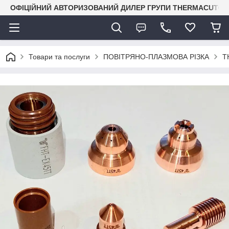
ОФІЦІЙНИЙ АВТОРИЗОВАНИЙ ДИЛЕР ГРУПИ THERMACUT® В 
Товари та послуги
ПОВІТРЯНО-ПЛАЗМОВА РІЗКА
T