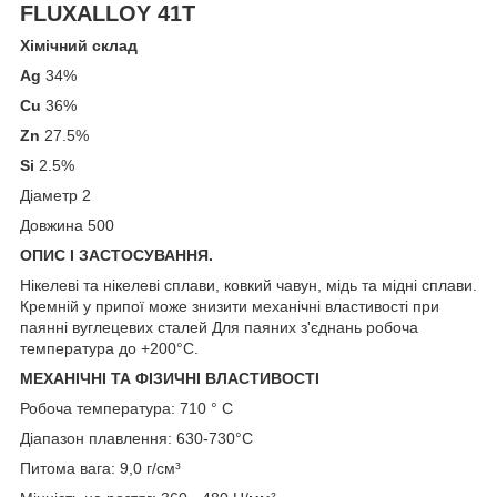
FLUXALLOY 41Т
Хімічний склад
Ag
34%
Cu
36%
Zn
27.5%
Si
2.5%
Діаметр 2
Довжина 500
ОПИС І ЗАСТОСУВАННЯ.
Нікелеві та нікелеві сплави, ковкий чавун, мідь та мідні сплави.
Кремній у припої може знизити механічні властивості при
паянні вуглецевих сталей Для паяних з'єднань робоча
температура до +200°С.
МЕХАНІЧНІ ТА ФІЗИЧНІ ВЛАСТИВОСТІ
Робоча температура: 710 ° C
Діапазон плавлення: 630-730°C
Питома вага: 9,0 г/см³