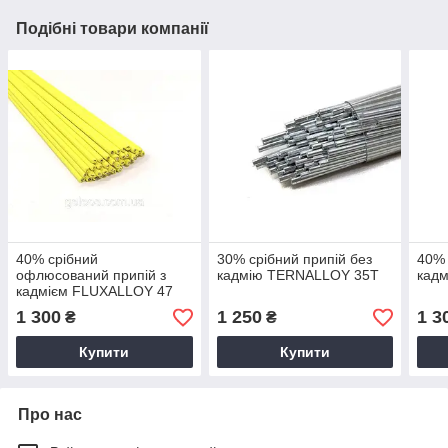
Подібні товари компанії
40% срібний
30% срібний припій без
40% 
офлюсований припій з
кадмію TERNALLOY 35T
кад
кадмієм FLUXALLOY 47
(Ag40Cd)
1 300
1 250
1 3
₴
₴
Купити
Купити
Про нас