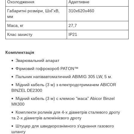
Охолодження
Адаптивне
Габаритні розміри, ШxГxВ,
310х620х460
мм
Маса, кг
27,7
Клас захисту
IP21
Комплектація
Зварювальний апарат
Фірмовий гофрокороб PATON™
Пальник напівавтоматичний ABIMIG 305 LW, 5 м.
Мідний кабель (3 м) з електродотримачем ABICOR
BINZEL DE2300
Мідний кабель (3 м) с клемою "маса" Abicor Binzel
МК300
Комплекти роликів для 4-х діаметрів сталевого дроту
та 2-х діаметрів алюмінієвого дроту
Штуцер для швидкорознімного з'єднання газового
шлангу