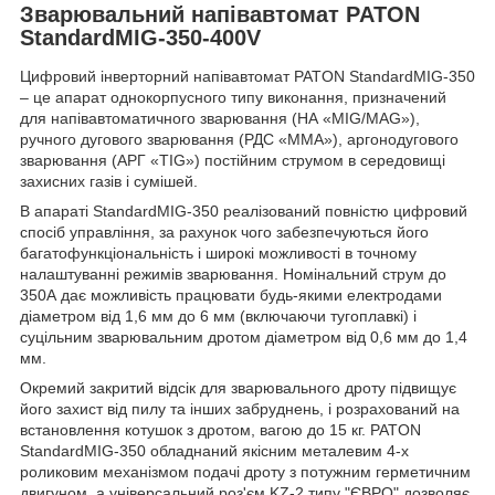
Зварювальний напівавтомат PATON
StandardMIG-350-400V
Цифровий інверторний напівавтомат PATON StandardMIG-350
– це апарат однокорпусного типу виконання, призначений
для напівавтоматичного зварювання (НА «MIG/MAG»),
ручного дугового зварювання (РДС «MMA»), аргонодугового
зварювання (АРГ «TIG») постійним струмом в середовищі
захисних газів і сумішей.
В апараті StandardMIG-350 реалізований повністю цифровий
спосіб управління, за рахунок чого забезпечуються його
багатофункціональність і широкі можливості в точному
налаштуванні режимів зварювання. Номінальний струм до
350А дає можливість працювати будь-якими електродами
діаметром від 1,6 мм до 6 мм (включаючи тугоплавкі) і
суцільним зварювальним дротом діаметром від 0,6 мм до 1,4
мм.
Окремий закритий відсік для зварювального дроту підвищує
його захист від пилу та інших забруднень, і розрахований на
встановлення котушок з дротом, вагою до 15 кг. PATON
StandardMIG-350 обладнаний якісним металевим 4-х
роликовим механізмом подачі дроту з потужним герметичним
двигуном, а універсальний роз'єм KZ-2 типу "ЄВРО" дозволяє