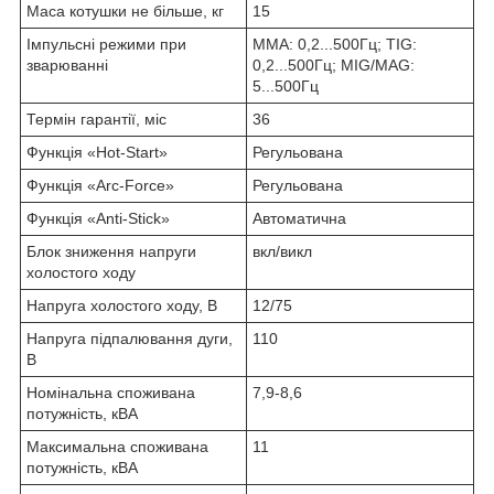
Маса котушки не більше, кг
15
Імпульсні режими при
MMA: 0,2...500Гц; TIG:
зварюванні
0,2...500Гц; MIG/MAG:
5...500Гц
Термін гарантії, міс
36
Функція «Hot-Start»
Регульована
Функція «Arc-Force»
Регульована
Функція «Anti-Stick»
Автоматична
Блок зниження напруги
вкл/викл
холостого ходу
Напруга холостого ходу, В
12/75
Напруга підпалювання дуги,
110
В
Номінальна споживана
7,9-8,6
потужність, кВА
Максимальна споживана
11
потужність, кВA