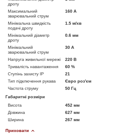
дроту
Максимальний
160 А
зварювальний струм
Мінімальна швидкість
1.5 м/хв
подачі дроту
Мінімальний діаметр
0.6 мм
дроту
Мінімальний
30 А
зварювальний струм
Напруга живильної мережі
220 В
Тривалість навантаження
60 %
Ступінь захисту IP
21
Тип підключення рукава
Євро роз'єм
Частота струму
50 Гц
Габаритні розміри
Висота
452 мм
Довжина
627 мм
Ширина
267 мм
Приховати