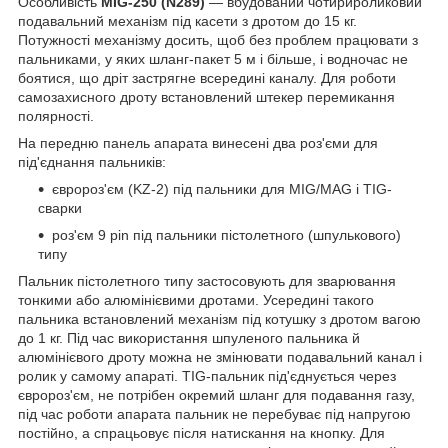
Особливість
MIG-250 (N289)
— вбудований чотирироликовий
подавальний механізм під касети з дротом до 15 кг.
Потужності механізму досить, щоб без проблем працювати з
пальниками, у яких шланг-пакет 5 м і більше, і водночас не
боятися, що дріт застрягне всередині каналу. Для роботи
самозахисного дроту встановлений штекер перемикання
полярності.
На передню панель апарата винесені два роз'єми для
під'єднання пальників:
євророз'єм (KZ-2) під пальники для MIG/MAG і TIG-
сварки
роз'єм 9 pin під пальники пістолетного (шпулькового)
типу
Пальник пістолетного типу застосовують для зварювання
тонкими або алюмінієвими дротами. Усередині такого
пальника встановлений механізм під котушку з дротом вагою
до 1 кг. Під час використання шпуленого пальника й
алюмінієвого дроту можна не змінювати подавальний канал і
ролик у самому апараті. TIG-пальник під'єднується через
євророз'єм, не потрібен окремий шланг для подавання газу,
під час роботи апарата пальник не перебуває під напругою
постійно, а спрацьовує після натискання на кнопку. Для