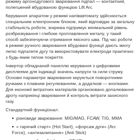
режиму аргонодугового зварювання підпал — контактний,
полегшений вбудованою функцією Lift Arc.
Керування апаратом у режимі напівавтомату здійснюється
спеціальним електронним блоком, який відповідає за загальну
стабільність роботи, зокрема підтримує мінімальний рівень
розбризкування і глибоке проплавлення металу, у такий
спосіб забезпечуючи отримання якісного шва. Під час роботи
в режимі ручного зварювання вбудовані функції дають змогу
легко підпалити дугу та використовувати електроди практично
з будь-яким типом покриття.
Інвертор обладнаний панеллю керування з цифровими
дисплеями для індикації значень напруги та сили струму.
Основні параметри зварювання керуються поворотними
ручками з плавним регулюванням, а додаткові — кнопками.
Для економії витратних матеріалів організовано допалювання
дроту наприкінці зварювання й контроль витрати захисного
газу.
Стандартний функціонал:
різновиди зварювання: MIG/MAG, FCAW, TIG, MMA
« гарячий старт» (Hot Start), «форсаж дуги» (Arc
Force), «антизалипання» (Anti Stick)