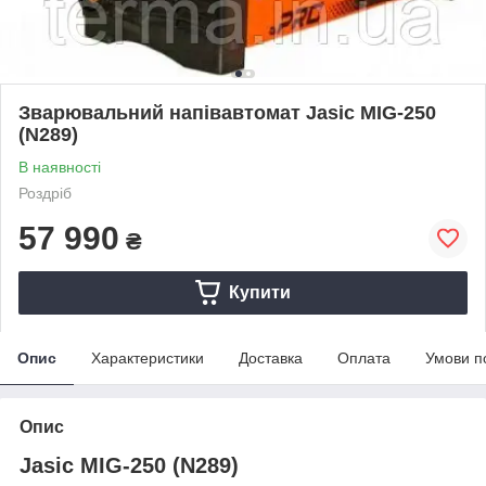
Зварювальний напівавтомат Jasic MIG-250
(N289)
В наявності
Роздріб
57 990
₴
Купити
Опис
Характеристики
Доставка
Оплата
Умови п
Опис
Jasic MIG-250 (N289)