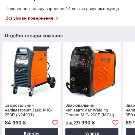
Повернення товару впродовж 14 днів за рахунок покупця
Всі умови повернення
Подібні товари компанії
Зварювальний
Зварювальний
Зва
напівавтомат Jasic MIG-
напівавтомат Welding
напі
250P (N24901)
Dragon MIG-200P (MCU)
350 
84 990
29 990
89 
₴
від
₴
Купити
Купити