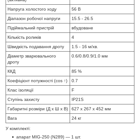
Напруга холостого ходу
56 В
Діапазон робочої напруги
15.5 - 26.5
Підіймальний пристрій
вбудоване
Кількість роликів
4
Швидкість подавання дроту
1.5 - 16 м/хв.
Діаметр зварювального
0.6/0.8/0.9/1.0 мм
дроту
ККД
85 %
Коефіцієнт потужності (cos ↑)
0.7
Клас ізоляції
F
Ступінь захисту
IP21S
Габаритні розміри (Д х Ш х В)
627 x 267 x 452 мм
Вага
24 кг
У комплекті:
апарат MIG-250 (N289) — 1 шт.