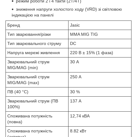
режим роботи 2 і 4 такти (2Т/4Т)
зниження напруги холостого ходу (VRD) зі світловою
індикацією на панелі
Бренд
Jasic
Тип зварювання/різки
MMA MIG TIG
Тип зварювального струму
DC
Напруга мережі живлення
220 В ± 15% (1 фаза)
Зварювальний струм
30 А
MIG/MAG (min)
Зварювальний струм
250 А
MIG/MAG (max)
ПВ (40 °С)
30 %
Зварювальний струм (ПВ
137 А
100%)
Споживана потужність
12,74 кВА
(повна)
Споживана потужність
8.82 кВт
(активна)