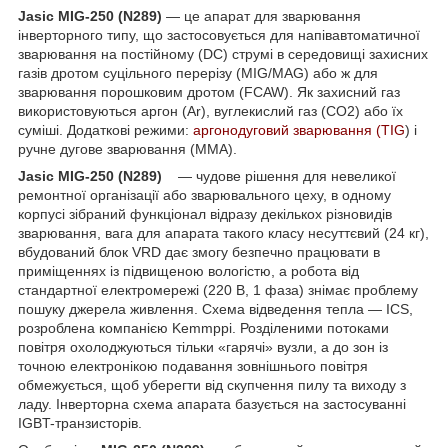
Jasic MIG-250 (N289)
— це апарат для зварювання
інверторного типу, що застосовується для напівавтоматичної
зварювання на постійному (DC) струмі в середовищі захисних
газів дротом суцільного перерізу (MIG/MAG) або ж для
зварювання порошковим дротом (FCAW). Як захисний газ
використовуються аргон (Ar), вуглекислий газ (CO
2
) або їх
суміші. Додаткові режими:
аргонодуговий зварювання (TIG
) і
ручне дугове зварювання (MMA).
Jasic MIG-250 (N289)
— чудове рішення для невеликої
ремонтної організації або зварювального цеху, в одному
корпусі зібраний функціонал відразу декількох різновидів
зварювання, вага для апарата такого класу несуттєвий (24 кг),
вбудований блок VRD дає змогу безпечно працювати в
приміщеннях із підвищеною вологістю, а робота від
стандартної електромережі (220 В, 1 фаза) знімає проблему
пошуку джерела живлення. Схема відведення тепла — ICS,
розроблена компанією Kemmppi. Розділеними потоками
повітря охолоджуються тільки «гарячі» вузли, а до зон із
точною електронікою подавання зовнішнього повітря
обмежується, щоб уберегти від скупчення пилу та виходу з
ладу. Інверторна схема апарата базується на застосуванні
IGBT-транзисторів.