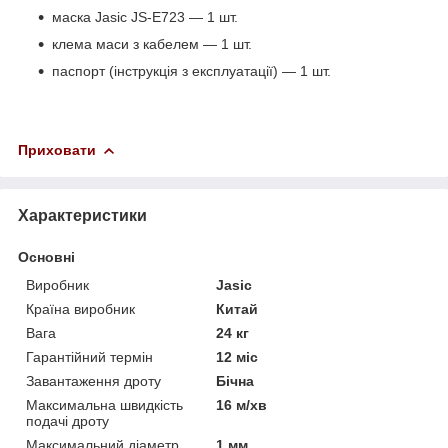
маска Jasic JS-E723 — 1 шт.
клема маси з кабелем — 1 шт.
паспорт (інструкція з експлуатації) — 1 шт.
Приховати
Характеристики
Основні
Виробник
Jasic
Країна виробник
Китай
Вага
24 кг
Гарантійний термін
12 міс
Завантаження дроту
Бічна
Максимальна швидкість
16 м/хв
подачі дроту
Максимальний діаметр
1 мм