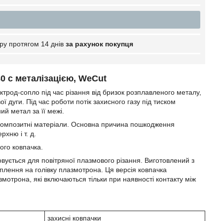
ру протягом 14 днів
за рахунок покупця
0 c металізацією, WeCut
ектрод-сопло під час різання від бризок розплавленого металу,
 дуги. Під час роботи потік захисного газу під тиском
ий метал за її межі.
о композитні матеріали. Основна причина пошкодження
хню і т. д.
ого ковпачка.
вується для повітряної плазмового різання. Виготовлений з
іплення на голівку плазмотрона. Ця версія ковпачка
змотрона, які включаються тільки при наявності контакту між
захисні ковпачки