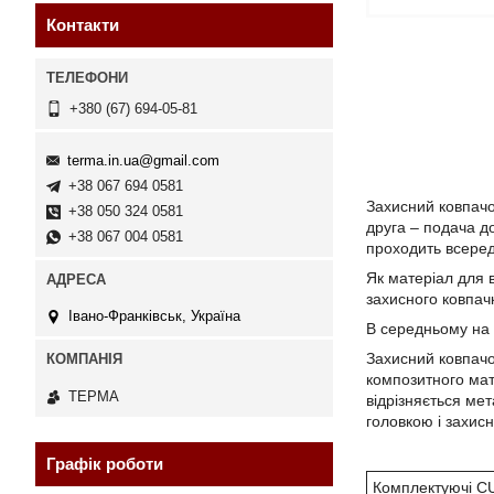
Контакти
+380 (67) 694-05-81
terma.in.ua@gmail.com
+38 067 694 0581
Захисний ковпачок
+38 050 324 0581
друга – подача до
+38 067 004 0581
проходить всереди
Як матеріал для 
захисного ковпач
Івано-Франківськ, Україна
В середньому на 
Захисний ковпачо
композитного мат
ТЕРМА
відрізняється мет
головкою і захис
Графік роботи
Комплектуючі C