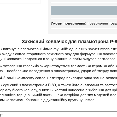
повернення това
Захисний ковпачок для плазмотрона P-8
 виконує в плазмотроні кілька функцій: одна з них захист вузла ел
 входу з сопла вторинного захисного газу для формування плазмової
ні ковпачка і подається в зону різання, а потім видуває розплавлен
виготовлення ковпачків використовується термостійка кераміка аб
ка – необережне поводження з плазмотроном, удари об тверду повер
4-5 замін комплекту сопло + електрод припадає одна заміна захисн
к сумісний з плазмотроном P-80, а також його аналогами та застосо
еріалу білого кольору, у нижній частині нанесена різьблення для кр
алізацією торця в нижній частині, яка потрібна для тих моделей пла
ним ковпачком. Канавки під дистанційну пружину немає.
UT