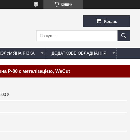
Кошик
Кошик
ОЛУМ'ЯНА РІЗКА
ДОДАТКОВЕ ОБЛАДНАННЯ
на P-80 c металізацією, WeCut
600 ₴