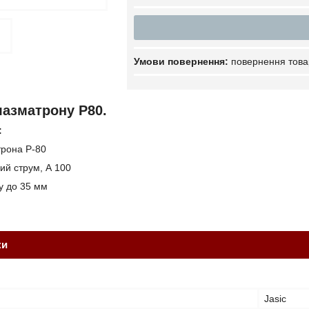
повернення това
лазматрону Р80.
:
рона P-80
й струм, А 100
у до 35 мм
ки
Jasic