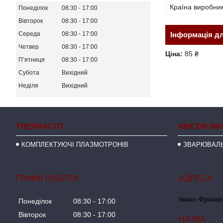
Країна виробни
Понеділок
08:30
17:00
Вівторок
08:30
17:00
Середа
08:30
17:00
Інформація д
Четвер
08:30
17:00
Ціна:
85 ₴
Пʼятниця
08:30
17:00
Субота
Вихідний
Неділя
Вихідний
THERMACUT
ABICOR BI
КОМПЛЕКТУЮЧІ ПЛАЗМОТРОНІВ
ЗВАРЮВАЛЬ
ГРАФІК РОБОТИ
Івано-Франків
Понеділок
08:30
17:00
Вівторок
08:30
17:00